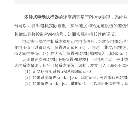
多转式电动执行器
的速度调节基于PI控制实现，系统
号可以计算出电机实际速度；实际速度和给定速度值的差值作
其输出直接控制PWM信号，进而实现电机转速的调节。
电动执行器的控制系统检测到的电流信号，经转换电路处理后可变为
集电压值可以得到阀门位置设定值R（k）。同时，通过步进电机上
值之间的差值e（k）作为阀门位置PID控制器的输入，其输出
无论是速度PID控制还是位置PID控制，当电机启动、停止
大的系统超调，甚至引起系统振荡。因此，本文引入了积分分离P
（1）定义积分项系数α和系统阈值ε＞0；
（2）如果系统偏差|e（k）|＞ε，此时α=0；可以采取PD
（3）如果偏差|e（k）|≤ε，此时α=1；可以采用PID控制