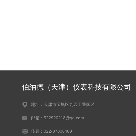
伯纳德（天津）仪表科技有限公司
地址：天津市宝坻区九园工业园区
邮箱：522920218@qq.com
传真：022-87806469