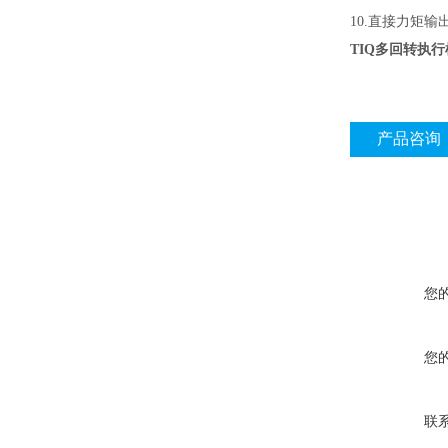
10.直接力矩输出范围 
TIQ多回转执
产品咨询
您
您
联