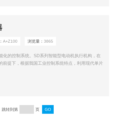
器
：
A+Z100
浏览量：
3865
个智能化的控制系统。SD系列智能型电动机执行机构，在
术的前提下，根据我国工业控制系统特点，利用现代单片
16C711单片机为核心完成各种控制、各种功能由“软
页 跳转到第
页